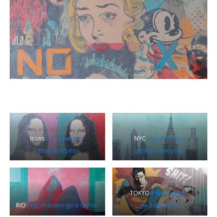
Icons
http://hansen-
NYC
http://hansen-
gerd.de/icons/
gerd.de/new-york/
TOKYO
http://hansen-
RIO
http://hansen-gerd.de/rio/
gerd.de/tokyo/