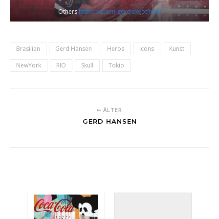
Others
http://hansen-gerd.de/others/
Brasilien
Gerd Hansen
Heros
Icons
Kunst
NewYork
RIO
Skull
Tokio
ÄLTER
GERD HANSEN